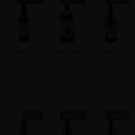
BramBrass -
Gulden Spoor
De Meester -
Oilworks
- Dark Buffalo
Grain Master
Forged Oil
- 50cl
#03 Whisky
Cask BA
€ 6,60
€ 11,50
€ 5,00
In winkelwagen
In winkelwagen
In winkelwagen
Porto
Bourbon
Whisky