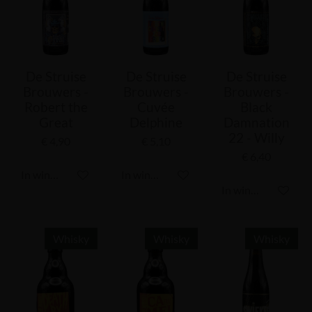
De Struise
De Struise
De Struise
Brouwers -
Brouwers -
Brouwers -
Robert the
Cuvée
Black
Great
Delphine
Damnation
22 - Willy
€ 4,90
€ 5,10
€ 6,40
In winkelwagen
In winkelwagen
In winkelwagen
Whisky
Whisky
Whisky