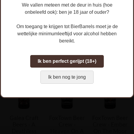
Galea Craft
Galea Craft
Galea Craft
We vallen meteen met de deur in huis (hoe
Beers - Koko
Beers - Want
Beers - Abyss
onbeleefd ook): ben je 18 jaar of ouder?
Barik
Some More
Of Darkness
Smores
BA
€ 8,20
Om toegang te krijgen tot BierBarrels moet je de
€ 8,20
€ 8,20
wettelijke minimumleeftijd voor alcohol hebben
In winkelwagen
bereikt.
In winkelwagen
In winkelwagen
Ik ben perfect gerijpt (18+)
Rum &
Bourbon
Peated
Bourbon
Whisky
Ik ben nog te jong
Galea Craft
FoxTown Beer
FoxTown Beer
Beers - A
Crew -
Crew - Ember
Deathless
Heaven On A
On The Moor