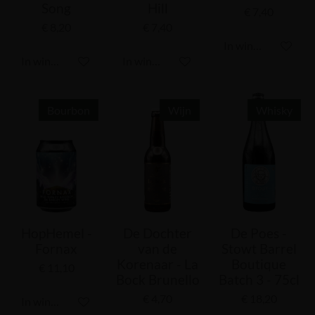
Song
Hill
€ 7,40
€ 8,20
€ 7,40
In winkelwagen
In winkelwagen
In winkelwagen
Bourbon
Wijn
Whisky
HopHemel -
De Dochter
De Poes -
Fornax
van de
Stowt Barrel
Korenaar - La
Boutique
€ 11,10
Bock Brunello
Batch 3 - 75cl
€ 4,70
€ 18,20
In winkelwagen