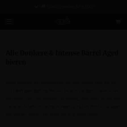
🚚 Gratis zending BE €100!
Ga
direct
naar
de
hoofdinhoud
Alle Donkere & Intense Barrel Aged
bieren
Niets verslaat de complexiteit van een donker bier dat de
tijd heeft gekregen op het vat. In deze categorie selecteren
we bieren die je verwarmen: stroperig, diepzwart en vol van
karakter. Schenk ze rustig in, neem je tijd en ontdek de lagen
van vanille, koffie, chocolade en nog zoveel meer.