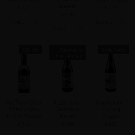
Smoke
€ 7,40
€ 7,40
€ 7,40
In winkelwagen
In winkelwagen
In winkelwagen
Whisky
Bourbon &
Rode Porto
Chardonnay
FoxTown Beer
HopSaSam -
HopSaSam -
Crew - Lynx
Quantum
Cyborg
In The Woods
Barrel
Dragon
€ 7,40
€ 4,80
€ 4,80