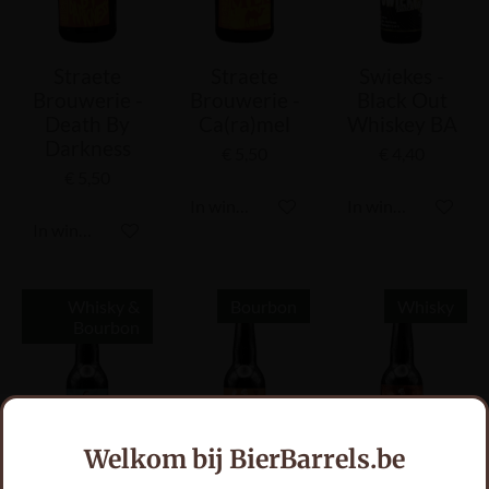
Straete
Straete
Swiekes -
Brouwerie -
Brouwerie -
Black Out
Death By
Ca(ra)mel
Whiskey BA
Darkness
€ 5,50
€ 4,40
€ 5,50
In winkelwagen
In winkelwagen
In winkelwagen
Whisky &
Bourbon
Whisky
Bourbon
Welkom bij BierBarrels.be