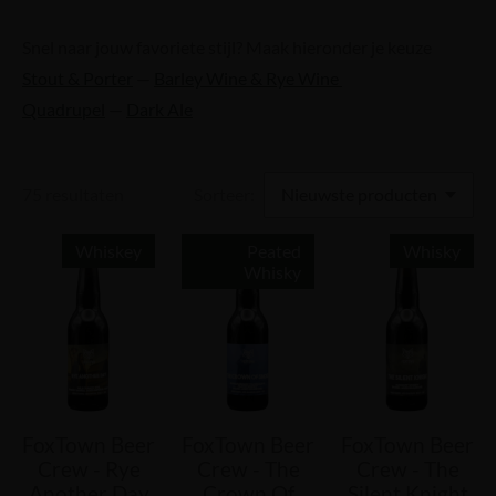
Snel naar jouw favoriete stijl? Maak hieronder je keuze
Stout & Porter
—
Barley Wine & Rye Wine
Quadrupel
—
Dark Ale
75 resultaten
Sorteer:
Whiskey
Peated
Whisky
Whisky
FoxTown Beer
FoxTown Beer
FoxTown Beer
Crew - Rye
Crew - The
Crew - The
Another Day
Crown Of
Silent Knight