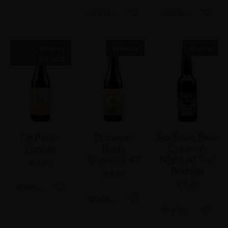
In winkelwagen
In winkelwagen
Whisky
Whisky
Sherry
Infused
De Poes -
Punaise -
FoxTown Beer
Foncée
Busty
Crew - A
Brunette #7
Night At The
€ 4,10
Bodega
€ 4,80
€ 7,40
In winkelwagen
In winkelwagen
In winkelwagen