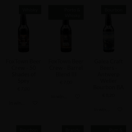
Whisky
Porto &
Bourbon
Whisky
FoxTown Beer
FoxTown Beer
Galea Craft
Crew - 50
Crew - Barrel
Beers -
Shades of
Blend III
Antwerp
Spey
Weller
€ 7,00
Bourbon BA
€ 7,00
€ 8,20
In winkelwagen
In winkelwagen
In winkelwagen
Bourbon
Brandy
Rum &