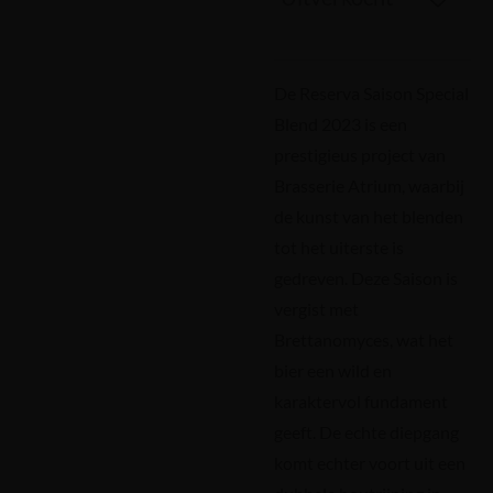
De Reserva Saison Special
Blend 2023 is een
prestigieus project van
Brasserie Atrium, waarbij
de kunst van het blenden
tot het uiterste is
gedreven. Deze Saison is
vergist met
Brettanomyces, wat het
bier een wild en
karaktervol fundament
geeft. De echte diepgang
komt echter voort uit een