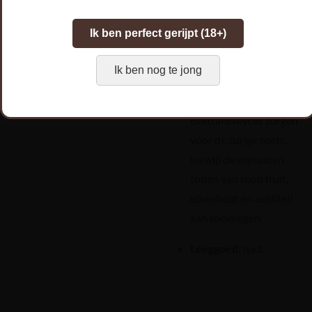
Schenktemperatuur:
6°C
Ik ben perfect gerijpt (18+)
Smaakprofiel:
Ik ben nog te jong
Verwacht een droge,
complexe Saison. De
Brettanomyces zorgen
voor de zurige toets,
terwijl de wijnvaten
tonen van rood fruit,
eikenhout en aciditeit
aan toevoegen.
Leeggoed:
n.v.t.