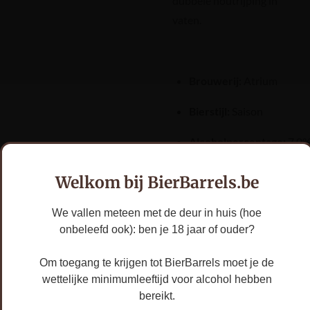
dubbele houtrijping in
vaten.
Brouwerij:
Atrium
Bierstijl:
Saison
Alcoholpercentage:
7.0
Barrels:
Bourgogne
Welkom bij BierBarrels.be
Rijping:
8 maand
We vallen meteen met de deur in huis (hoe
Bourgogne rode wijn
onbeleefd ook): ben je 18 jaar of ouder?
& 10 maand
Languedoc rode wijn
Om toegang te krijgen tot BierBarrels moet je de
wettelijke minimumleeftijd voor alcohol hebben
Inhoud:
75cl
bereikt.