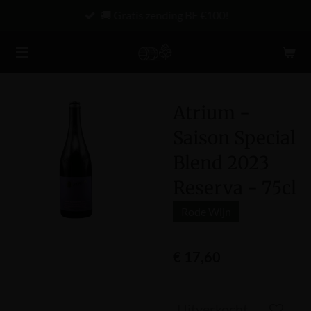
🚚 Gratis zending BE €100!
Ga
direct
naar
de
hoofdinhoud
Atrium -
Saison Special
Blend 2023
Reserva - 75cl
Rode Wijn
€ 17,60
Uitverkocht