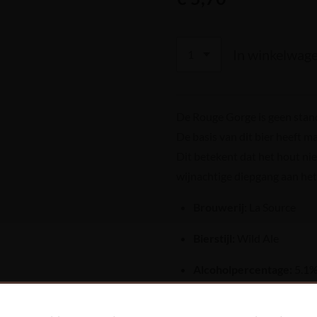
In winkelwag
De Rouge Gorge is geen stand
De basis van dit bier heeft ma
Dit betekent dat het hout nie
wijnachtige diepgang aan het 
Brouwerij:
La Source
Bierstijl:
Wild Ale
Alcoholpercentage:
5.1
Barrels:
Witte wijnvaten