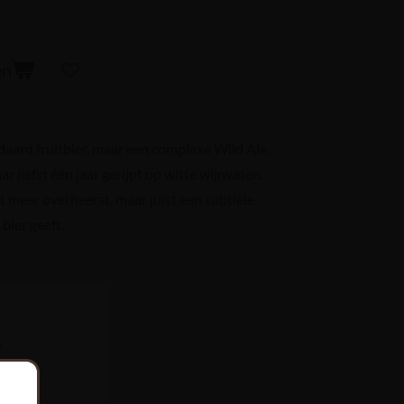
en
aard fruitbier, maar een complexe Wild Ale.
ar liefst één jaar gerijpt op witte wijnvaten.
t meer overheerst, maar juist een subtiele,
bier geeft.
%