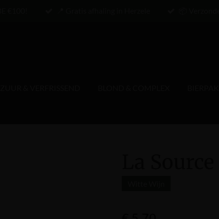
BE €100!
📍 Gratis afhaling in Herzele
📦 Verzond
ZUUR & VERFRISSEND
BLOND & COMPLEX
BIERPA
La Source
Witte Wijn
€ 5,70