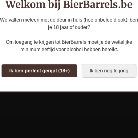
Welkom bij BierBarrels.be
Rijping:
1 jaar
Inhoud:
33cl
We vallen meteen met de deur in huis (hoe onbeleefd ook): ben
je 18 jaar of ouder?
Schenktemperatuur:
5°
Om toegang te krijgen tot BierBarrels moet je de wettelijke
Smaakprofiel:
Na de vatr
minimumleeftijd voor alcohol hebben bereikt.
verse seizoensaardbeien t
balans tussen de strakke,
Ik ben perfect gerijpt (18+)
Ik ben nog te jong
pure, sappige smaak van ec
Leeggoed:
n.v.t.