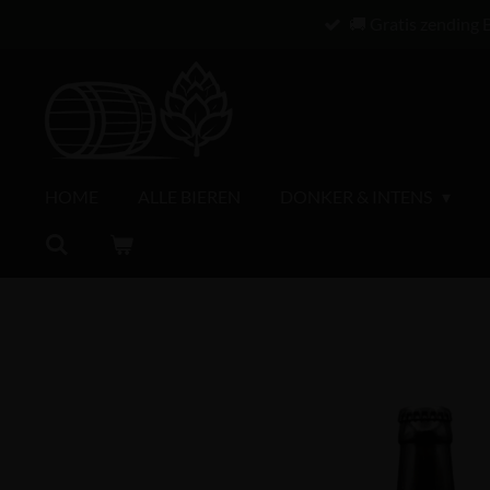
🚚 Gratis zending 
Ga
direct
naar
de
hoofdinhoud
HOME
ALLE BIEREN
DONKER & INTENS