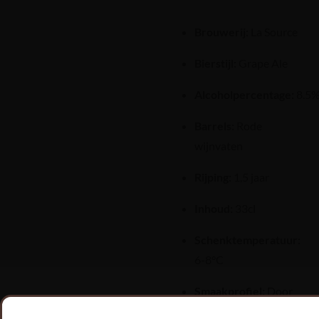
Brouwerij:
La Source
Bierstijl:
Grape Ale
Alcoholpercentage:
8.5
Barrels:
Rode
wijnvaten
Rijping:
1,5 jaar
Inhoud:
33cl
Schenktemperatuur:
6-8°C
Smaakprofiel:
Door
de toevoeging van de