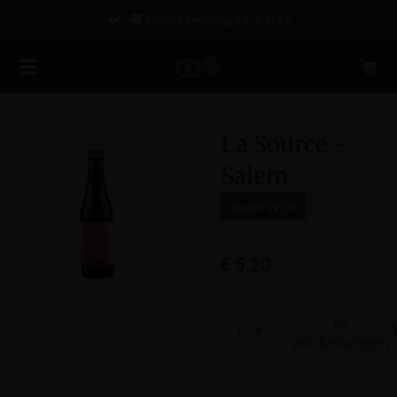
🚚 Gratis zending BE €100!
Ga
direct
naar
de
hoofdinhoud
La Source -
Salem
Rode Wijn
€ 5,20
In
winkelwagen