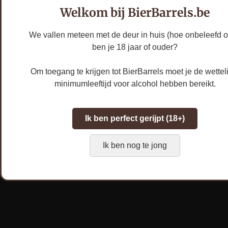
Petit Manseng
Welkom bij BierBarrels.be
druivenpulp ontstaat
We vallen meteen met de deur in huis (hoe onbeleefd o
er een schitterende
ben je 18 jaar of ouder?
gelaagdheid. Het
moutige en licht zurige
Om toegang te krijgen tot BierBarrels moet je de wettel
karakter van het Oud
minimumleeftijd voor alcohol hebben bereikt.
Bruin versmelt met de
aromatische kracht
Ik ben perfect gerijpt (18+)
van de druiven.
Leeggoed:
Prijs
Ik ben nog te jong
inclusief €0.10