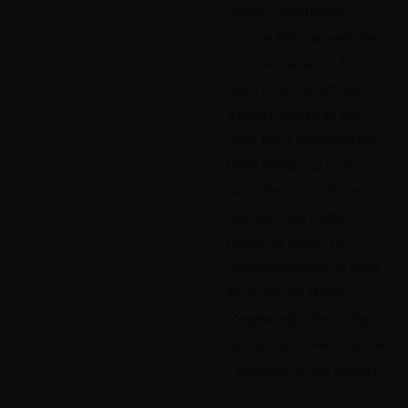
Salem is een unieke
"Grape Ale" met een diep
Brussels karakter. De
basis is de Auroch, een
Vlaams Rood bier dat
maar liefst anderhalf jaar
heeft gerijpt op rode
wijnvaten. Om dit bier
naar een nog hoger
niveau te tillen, is er
druivenpulp van de Petit
Manseng druif aan
toegevoegd, afkomstig
van de buren van Gudule
- Brussels Urban Winery.