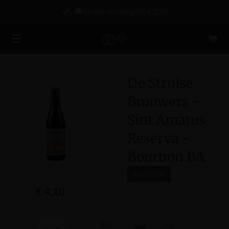
🚚 Gratis zending BE €100!
Ga
direct
naar
de
hoofdinhoud
De Struise
Brouwers -
Sint Amatus
Reserva -
Bourbon BA
Bourbon
€ 4,10
In