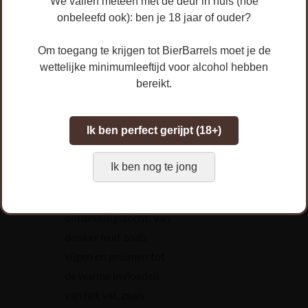
We vallen meteen met de deur in huis (hoe
onbeleefd ook): ben je 18 jaar of ouder?
I
nhoud:
33cl
Om toegang te krijgen tot BierBarrels moet je de
Schenktemperatuur:
wettelijke minimumleeftijd voor alcohol hebben
10-12°C
bereikt.
Smaakprofiel:
In het
glas zie je een diepe
Ik ben perfect gerijpt (18+)
mahoniekleur met een
bescheiden
Ik ben nog te jong
schuimkraag. De geur
is een gelaagde
ontdekkingstocht: van
donker fruit zoals
vijgen en pruimen tot
de warme invloeden
van het vat, zoals