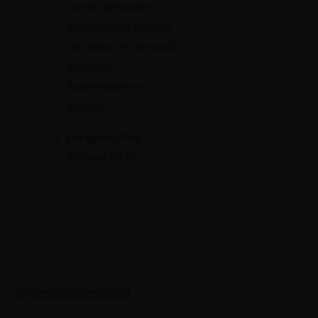
vanille, geroosterd
eikenhout en een hint
van kokos. In de mond
is het bier
fluweelzacht en
luxueus.
Leeggoed:
Prijs
inclusief €0.10
Algemene voorwaarden