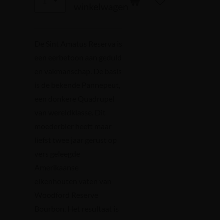
winkelwagen
De Sint Amatus Reserva is
een eerbetoon aan geduld
en vakmanschap. De basis
is de bekende Pannepeut,
een donkere Quadrupel
van wereldklasse. Dit
moederbier heeft maar
liefst twee jaar gerust op
vers geleegde
Amerikaanse
eikenhouten vaten van
Woodford Reserve
Bourbon. Het resultaat is