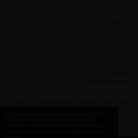
Contact
BierBarrels
Hogeweg 2A
9550 Herzele
VAT: BE1034023166
Whatsapp
Email:
info@bierbarrels.be
Bijzondere vrijstellingsregeling kleine ondernemingen Art.56bis
WBTW
Deze website maakt gebruik van cookies om uw
ervaring te verbeteren en op maat gemaakte
© 2026 BierBarrels
advertenties weer te geven. Door op ‘Accepteren’ te
klikken, gaat u akkoord met het gebruik van alle
cookies.