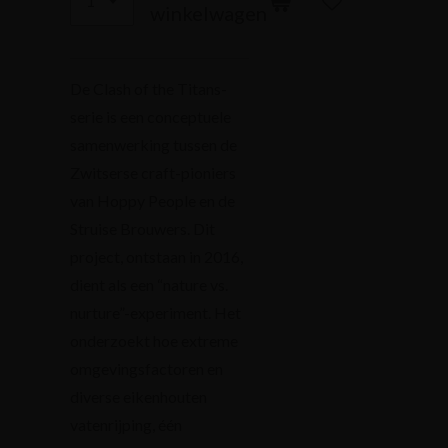
winkelwagen
De Clash of the Titans-
serie is een conceptuele
samenwerking tussen de
Zwitserse craft-pioniers
van Hoppy People en de
Struise Brouwers. Dit
project, ontstaan in 2016,
dient als een “nature vs.
nurture”-experiment. Het
onderzoekt hoe extreme
omgevingsfactoren en
diverse eikenhouten
vatenrijping, één