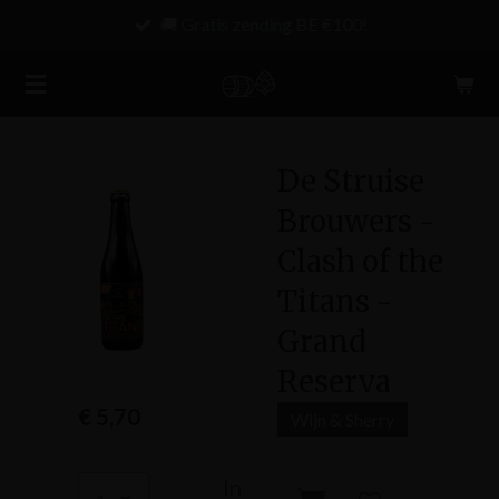
🚚 Gratis zending BE €100!
Ga
direct
naar
de
hoofdinhoud
De Struise
Brouwers -
Clash of the
Titans -
Grand
Reserva
€ 5,70
Wijn & Sherry
In