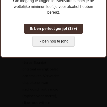
Om toegang te krijgen tot BierBarrels moet je de
I
nhoud:
33cl
wettelijke minimumleeftijd voor alcohol hebben
Schenktemperatuur:
bereikt.
10-12°C
Ik ben perfect gerijpt (18+)
Smaakprofiel:
Door
de rijping op Provins
Ik ben nog te jong
wijnvaten (Wallis,
Zwitserland) en
Oloroso Sherryvaten
(Jerez, Spanje)
ontstaat een rijk palet
aan smaken. Verwacht
diepe tonen van
gedroogd fruit, rancio
(typisch voor sherry),
rijpe rode wijn en