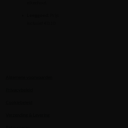
eikenhout.
Leeggoed:
Prijs
inclusief €0.10
Algemene voorwaarden
Privacybeleid
Cookiebeleid
Verzending & Levering
Retourneren