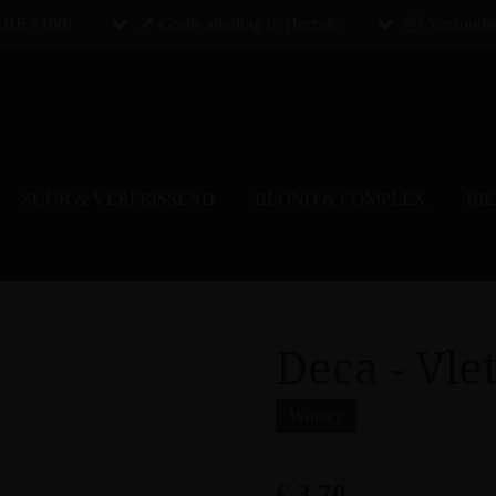
g BE €100!
📍 Gratis afhaling in Herzele
📦 Verzonde
ZUUR & VERFRISSEND
BLOND & COMPLEX
BI
Deca - Vle
Whisky
€ 3,70