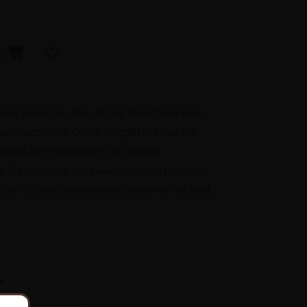
en
daags blond bier. Deze Strong Blond heeft maar
 eikenhouten vaten. Om de complexiteit naar een
 tijdens het rijpingsproces een subtiele
 Dit zorgt voor een unieke symbiose tussen het
ier en de diepe, verwarmende tonen van een spirit.
e