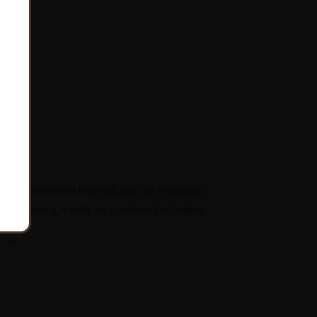
2°C
chte, goudblonde beleving met een weelderige
en van honing, vanille en karaktervol eikenhout.
€0,10