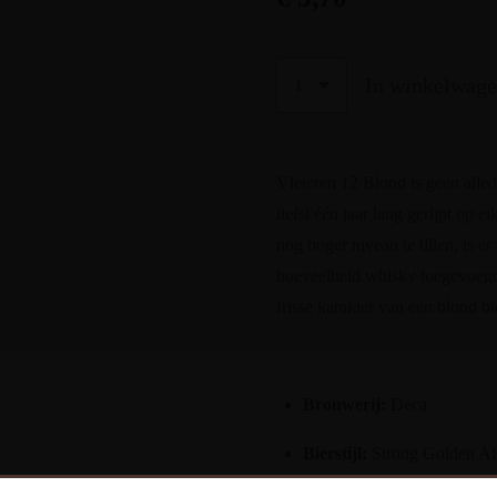
In winkelwag
Vleteren 12 Blond is geen alle
liefst één jaar lang gerijpt op
nog hoger niveau te tillen, is er
hoeveelheid whisky toegevoegd.
frisse karakter van een blond b
Brouwerij:
Deca
Bierstijl:
Strong Golden Al