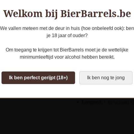
Alcoholpercentage:
12%
Welkom bij BierBarrels.be
Barrels:
Eikenvaten
Infused:
Whisky
We vallen meteen met de deur in huis (hoe onbeleefd ook): ben
je 18 jaar of ouder?
Rijping:
1 jaar
Om toegang te krijgen tot BierBarrels moet je de wettelijke
I
nhoud:
33cl
minimumleeftijd voor alcohol hebben bereikt.
Schenktemperatuur:
8-1
Ik ben perfect gerijpt (18+)
Ik ben nog te jong
Smaakprofiel:
Een zijdeza
zoetheid en verfijnde toets
Leeggoed:
Prijs inclusief 