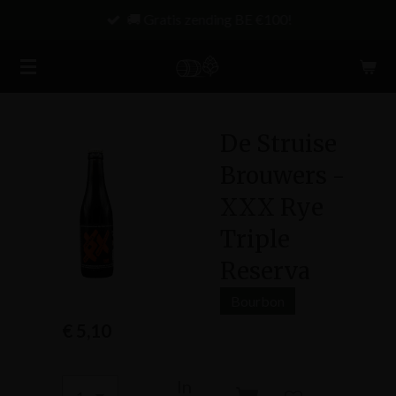
🚚 Gratis zending BE €100!
Ga
direct
naar
de
hoofdinhoud
De Struise
Brouwers -
XXX Rye
Triple
Reserva
Bourbon
€ 5,10
In