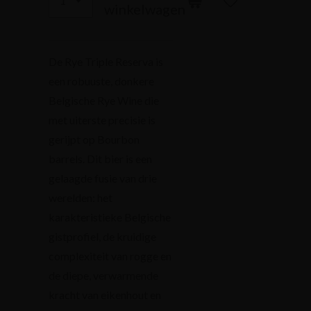
winkelwagen
De Rye Triple Reserva is
een robuuste, donkere
Belgische Rye Wine die
met uiterste precisie is
gerijpt op Bourbon
barrels. Dit bier is een
gelaagde fusie van drie
werelden: het
karakteristieke Belgische
gistprofiel, de kruidige
complexiteit van rogge en
de diepe, verwarmende
kracht van eikenhout en