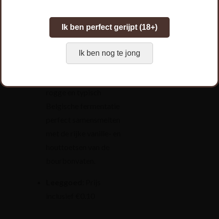
Schenktemperatuur:
10-12°C
Ik ben perfect gerijpt (18+)
Smaakprofiel:
Een
complexe en
Ik ben nog te jong
hartverwarmende Rye
Wine waarin kruidige
rogge en typisch
Belgische fermentatie
perfect samensmelten
met de rijke vanille- en
houttoetsen van de
bourbonvaten.
Leeggoed:
Prijs
inclusief €0.10