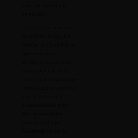
Zuur, Verfrissend &
Ongetemd
Ontdek de fascinerende
wereld van het zuur. De
BierBarrels Zuur Barrel
Aged Box
is een
eerbetoon aan de kunst
van de spontane, wilde
vergisting en de geduldige
rijping. Deze box neemt je
mee langs de meest
boeiende
Sours, Wild
Ales, authentieke
Geuzes en Vlaams
Roodbruin
die gerijpt