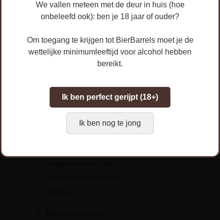
We vallen meteen met de deur in huis (hoe
je smaakzin op scherp zet
onbeleefd ook): ben je 18 jaar of ouder?
en blijft verrassen bij elke
slok.
Om toegang te krijgen tot BierBarrels moet je de
wettelijke minimumleeftijd voor alcohol hebben
Inhoud:
Een variatie
bereikt.
van zure stijlen (o.a.
Sour Ale, Geuze &
Ik ben perfect gerijpt (18+)
Lambiek, Wild Ales en
Vlaams Roodbruin).
Ik ben nog te jong
Karakter:
Fris-zurig,
levendig, met een
elegante houtrijping
en karaktervolle wilde
gisting.
Ideaal voor:
De