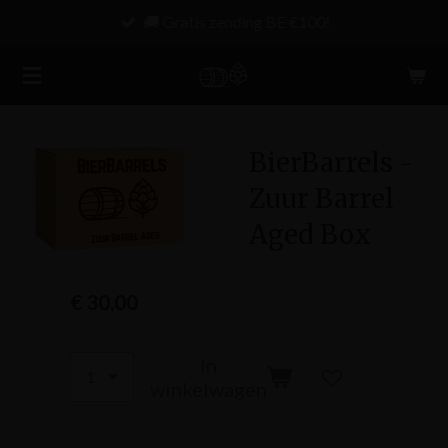
🚚 Gratis zending BE €100!
Ga
direct
naar
de
hoofdinhoud
BierBarrels -
Zuur Barrel
Aged Box
€ 30,00
In
winkelwagen