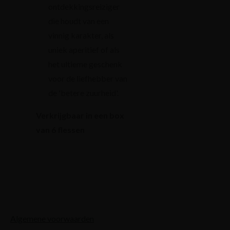
ontdekkingsreiziger
die houdt van een
vinnig karakter, als
uniek aperitief of als
het ultieme geschenk
voor de liefhebber van
de 'betere zuurheid'.
Verkrijgbaar in een box
van 6 flessen
Algemene voorwaarden