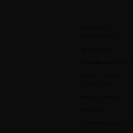
Brouwerij:
De
Koekoeksbrouwer
Bierstijl:
Tripel
Alcoholpercentage:
9,5
Barrels:
Triple Sec -
Grand Marnier
Rijping:
20 maanden
Inhoud:
33cl
Schenktemperatuur:
6-
8°C