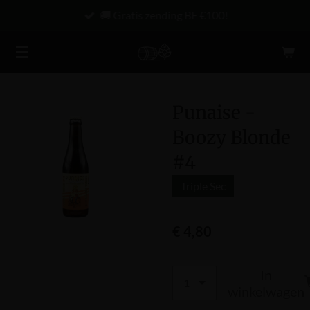
🚚 Gratis zending BE €100!
Ga
direct
naar
de
hoofdinhoud
Punaise -
Boozy Blonde
#4
Triple Sec
€ 4,80
In
winkelwagen