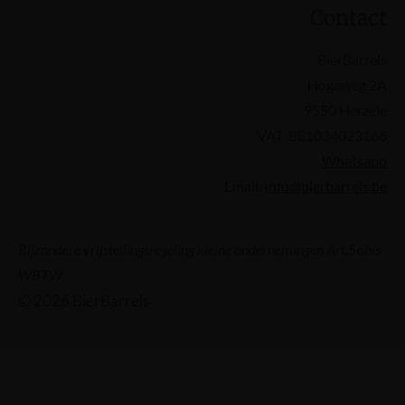
Contact
BierBarrels
Hogeweg 2A
9550 Herzele
VAT: BE1034023166
Whatsapp
Email:
info@bierbarrels.be
Bijzondere vrijstellingsregeling kleine ondernemingen Art.56bis
WBTW
© 2026 BierBarrels