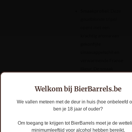
Smaakprofiel:
Deze
goudblonde tripel
opent met een
krachtig aroma van
gekonfijte
sinaasappelschil en
verwarmende Franse
likeur. De smaak
combineert de
kruidige basis van een
Welkom bij BierBarrels.be
Tripel met de rijke,
zoete toetsen van
We vallen meteen met de deur in huis (hoe onbeleefd o
ben je 18 jaar of ouder?
Grand Marnier en
eikenhout.
Om toegang te krijgen tot BierBarrels moet je de wettel
minimumleeftijd voor alcohol hebben bereikt.
Leeggoed:
Prijs