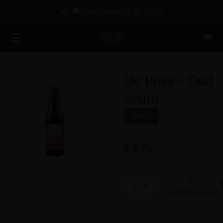
🚚 Gratis zending BE €100!
Ga
direct
naar
de
hoofdinhoud
De Poes - Oud
Bruin
Sherry
€ 4,70
In
winkelwagen