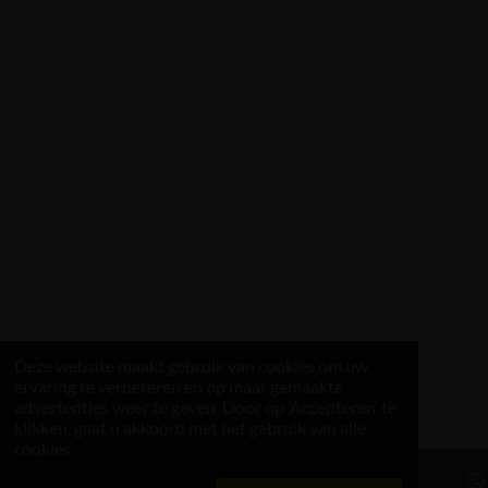
Deze website maakt gebruik van cookies om uw
ervaring te verbeteren en op maat gemaakte
advertenties weer te geven. Door op ‘Accepteren’ te
klikken, gaat u akkoord met het gebruik van alle
cookies.