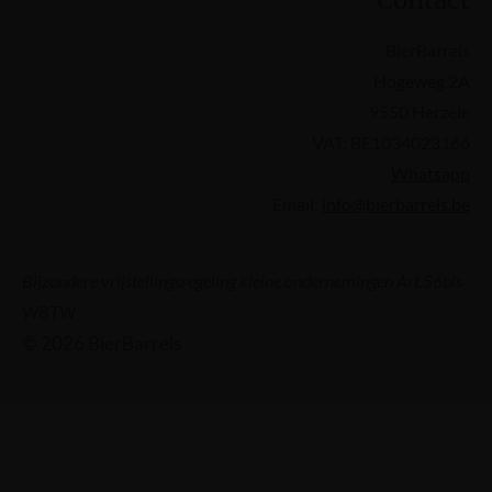
BierBarrels
Hogeweg 2A
9550 Herzele
VAT: BE1034023166
Whatsapp
Email:
info@bierbarrels.be
Bijzondere vrijstellingsregeling kleine ondernemingen Art.56bis
WBTW
© 2026 BierBarrels