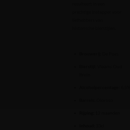
resulteert in een
prachtige instapper voor
liefhebbers van
historische bierstijlen.
Brouwerij:
De Poes
Bierstijl:
Vlaams Oud
Bruin
Alcoholpercentage:
6,5
Barrels:
Oloroso
Rijping:
12 maanden
Inhoud:
33cl