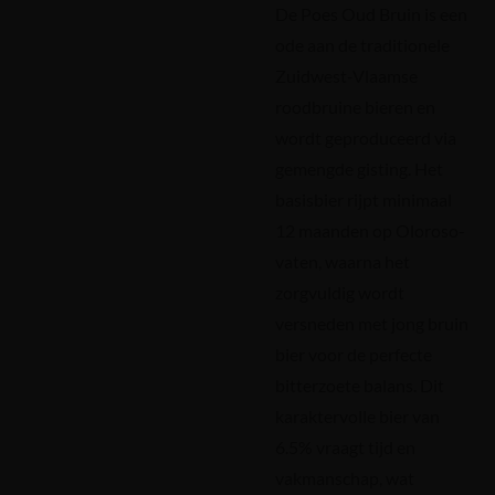
De Poes Oud Bruin is een
ode aan de traditionele
Zuidwest-Vlaamse
roodbruine bieren en
wordt geproduceerd via
gemengde gisting. Het
basisbier rijpt minimaal
12 maanden op Oloroso-
vaten, waarna het
zorgvuldig wordt
versneden met jong bruin
bier voor de perfecte
bitterzoete balans. Dit
karaktervolle bier van
6.5% vraagt tijd en
vakmanschap, wat