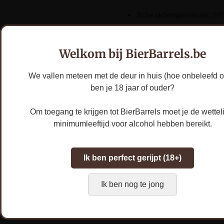
Schenktemperatuur:
6°
Smaakprofiel:
De
gewilde lichte
Welkom bij BierBarrels.be
zurigheid zorgt voor
We vallen meteen met de deur in huis (hoe onbeleefd o
een zeer verfrissende
ben je 18 jaar of ouder?
balans tegenover de
zachte, moutige basis.
Om toegang te krijgen tot BierBarrels moet je de wettel
De ervaring is
minimumleeftijd voor alcohol hebben bereikt.
toegankelijk en
elegant, met een
Ik ben perfect gerijpt (18+)
dorstlessende afdronk
die doet denken aan
Ik ben nog te jong
vervlogen tijden.
Leeggoed:
Prijs