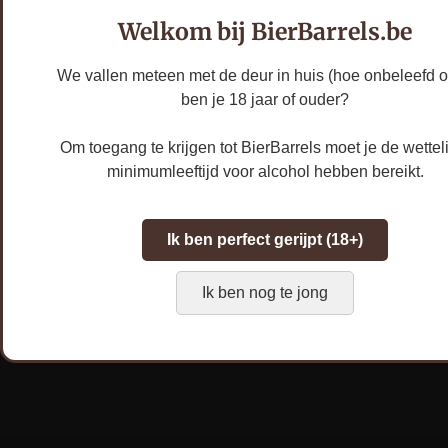
Morpheus-gist met de
Welkom bij BierBarrels.be
krachtige, kruidige
invloeden van
We vallen meteen met de deur in huis (hoe onbeleefd o
Châteauneuf-du-Pape
ben je 18 jaar of ouder?
foeders. De ervaring is
volmondig en diep,
Om toegang te krijgen tot BierBarrels moet je de wettel
met aardse tonen en
minimumleeftijd voor alcohol hebben bereikt.
de verfijnde tannines
van het Franse
Ik ben perfect gerijpt (18+)
eikenhout.
Ik ben nog te jong
Leeggoed:
Prijs
inclusief €0,10