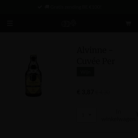
🚚 Gratis zending BE €100!
Ga
direct
naar
de
hoofdinhoud
Alvinne -
Cuvée Per
Wijn
€ 3,87
€ 4,30
In
winkelwagen