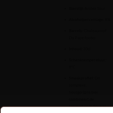
Bierstijl:
Amber Sour
Alcoholpercentage:
8%
Barrels:
Chateauneuf
Du Pape foeder
Inhoud:
33cl
Schenktemperatuur:
8°C
Smaakprofiel:
Dit
complexe,
houtgerijpte bier
combineert de
kenmerkende friszure