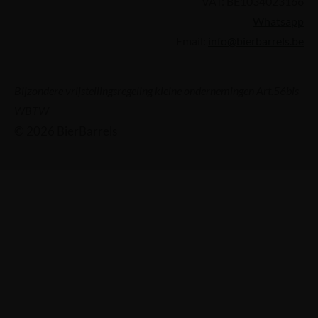
VAT: BE1034023166
Whatsapp
Email:
info@bierbarrels.be
Bijzondere vrijstellingsregeling kleine ondernemingen Art.56bis
WBTW
© 2026 BierBarrels