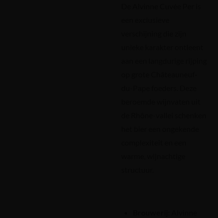
De Alvinne Cuvée Per is
een exclusieve
verschijning die zijn
unieke karakter ontleent
aan een langdurige rijping
op grote Châteauneuf-
du-Pape foeders. Deze
beroemde wijnvaten uit
de Rhône-vallei schenken
het bier een ongekende
complexiteit en een
warme, wijnachtige
structuur.
Brouwerij:
Alvinne