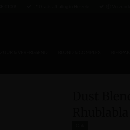
BE €100!
📍 Gratis afhaling in Herzele
📦 Verzond
ZUUR & VERFRISSEND
BLOND & COMPLEX
BIERPA
Dust Blen
Rhublabla 
Oak