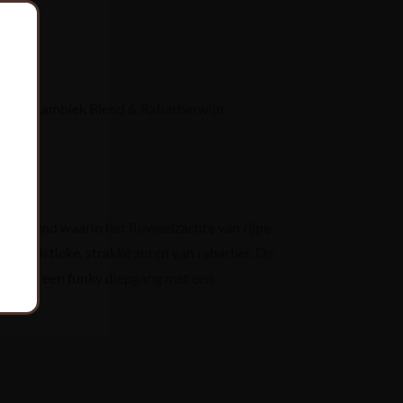
%
ison - Lambiek Blend & Rabarberwijn
6°C
ige blend waarin het fluweelzachte van rijpe
rakteristieke, strakke zuren van rabarber. De
gt voor een funky diepgang met een