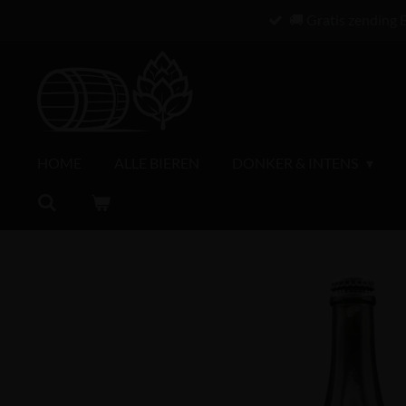
🚚 Gratis zending 
Ga
direct
naar
de
hoofdinhoud
HOME
ALLE BIEREN
DONKER & INTENS