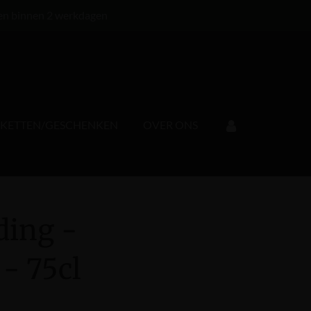
en binnen 2 werkdagen
KKETTEN/GESCHENKEN
OVER ONS
ding -
- 75cl