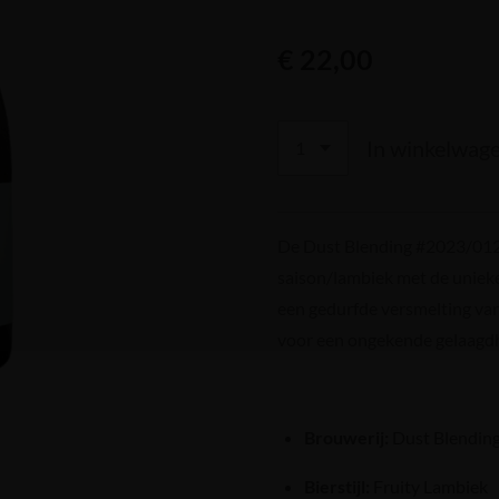
€ 22,00
In winkelwag
De Dust Blending #2023/012 
saison/lambiek met de unieke
een gedurfde versmelting van 
voor een ongekende gelaagdhe
Brouwerij:
Dust Blendin
Bierstijl:
Fruity Lambiek