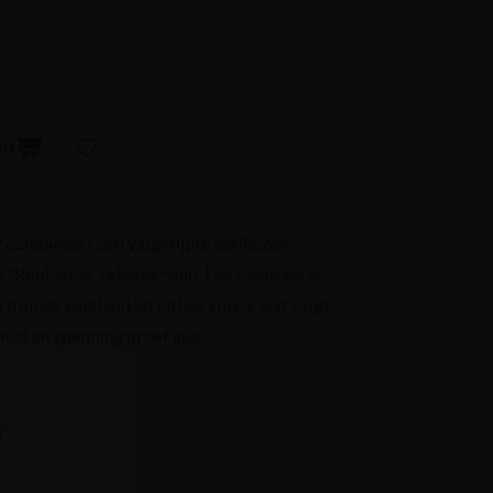
en
combineert een vatgerijpte abrikozen
 "Rhublabla" rabarberwijn. Het resultaat is
fruitige zoetheid en pittige zuren, wat zorgt
id en spanning in het glas.
g