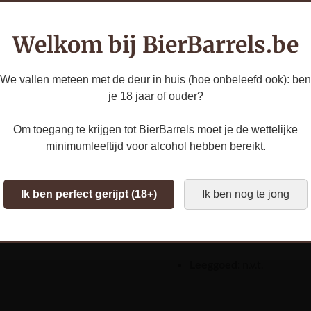
Alcoholpercentage:
4,2
Welkom bij BierBarrels.be
Barrels:
Oak Aged
We vallen meteen met de deur in huis (hoe onbeleefd ook): ben
Blended:
BA Abrikoos Sa
je 18 jaar of ouder?
Inhoud:
75cl
Om toegang te krijgen tot BierBarrels moet je de wettelijke
Schenktemperatuur:
4-
minimumleeftijd voor alcohol hebben bereikt.
Smaakprofiel:
Een levend
abrikozen botst met de ka
Ik ben perfect gerijpt (18+)
Ik ben nog te jong
saison/lambiek-basis zor
verfrissende, droge finish.
Leeggoed:
n.v.t.