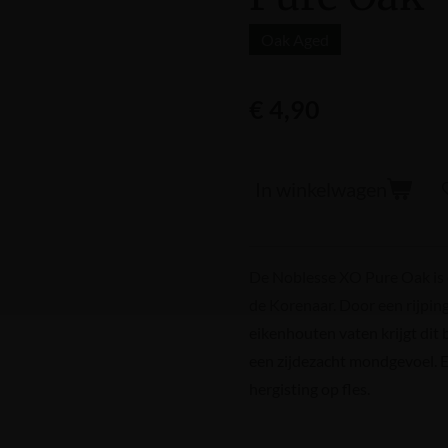
Oak Aged
€ 4,90
In winkelwagen
De Noblesse XO Pure Oak is 
de Korenaar. Door een rijpi
eikenhouten vaten krijgt dit
een zijdezacht mondgevoel. E
hergisting op fles.