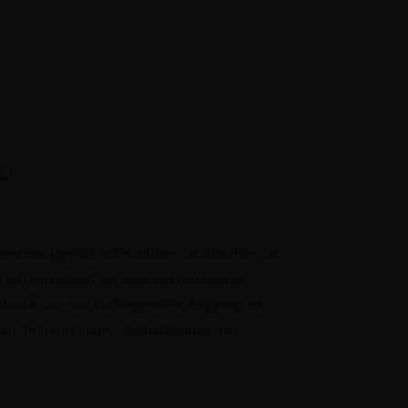
een houtgerijpt volmoutbier van Dochter van
ng van gemiddeld zes maanden op nieuwe
 blonde bier een buitengewone diepgang en
en "extraordinaire" degustatiebier met