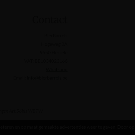
Contact
BierBarrels
Hogeweg 2A
9550 Herzele
VAT: BE1034023166
Whatsapp
Email:
info@bierbarrels.be
emingen Art.56bis WBTW
eteren en op maat gemaakte advertenties weer te geven. Door op 