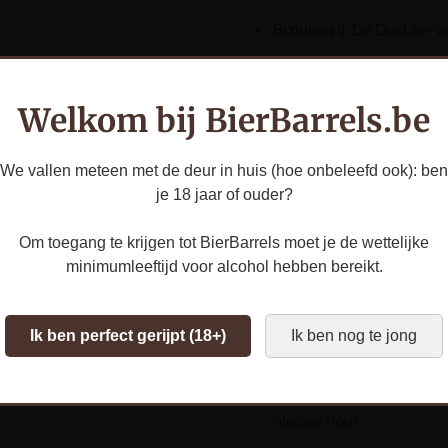
Brouwerij:
De Dochter v
Bierstijl:
Blond Ale
Welkom bij BierBarrels.be
Alcoholpercentage:
7%
Barrels:
Eikenhout
We vallen meteen met de deur in huis (hoe onbeleefd ook): ben
je 18 jaar of ouder?
Rijping:
6 maand
Om toegang te krijgen tot BierBarrels moet je de wettelijke
Inhoud:
33cl
minimumleeftijd voor alcohol hebben bereikt.
Schenktemperatuur:
5-
Smaakprofiel:
Een vol en
Ik ben perfect gerijpt (18+)
Ik ben nog te jong
karakter van vers eikenhou
duidelijke tonen van vanil
nieuwe hout.