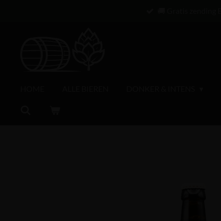
🚚 Gratis zending 
Ga
direct
naar
de
hoofdinhoud
HOME
ALLE BIEREN
DONKER & INTENS