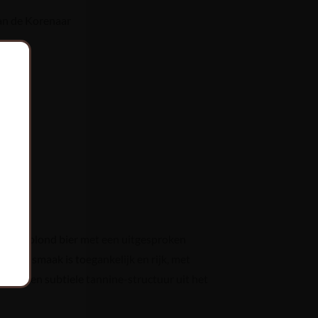
an de Korenaar
7°C
 zacht blond bier met een uitgesproken
t. De smaak is toegankelijk en rijk, met
le en een subtiele tannine-structuur uit het