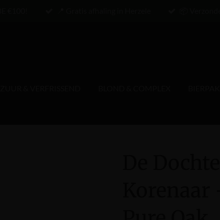
BE €100!
📍 Gratis afhaling in Herzele
📦 Verzond
ZUUR & VERFRISSEND
BLOND & COMPLEX
BIERPA
De Dochte
Korenaar 
Pure Oak