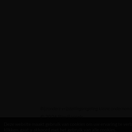
Bijzondere vrijstellingsregeling kleine ondern
© 2026 BierBarrels
Deze website maakt gebruik van cookies om uw ervaring te verb
klikken, gaat u akkoord met het gebruik van alle cookies.