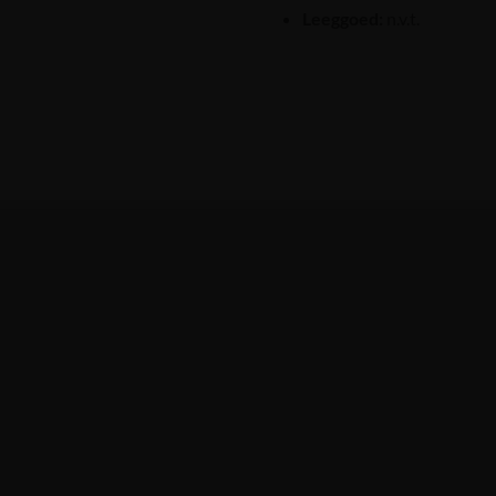
Leeggoed:
n.v.t.