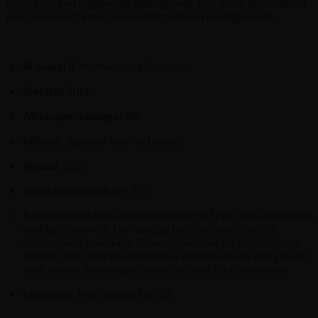
zorgt voor een ongekende gelaagdheid. Een uniek aperitiefbier
voor wie houdt van complexiteit met een kruidige twist.
Brouwerij:
Vermeersche Brewery
Bierstijl:
Tripel
Alcoholpercentage:
9%
Infused:
Spaanse Vermut Lustau
I
nhoud:
33cl
Schenktemperatuur:
9°C
Smaakprofiel:
Een krachtige Belgische Tripel met een unieke,
kruidige dimensie. De moutige basis versmelt met de
bitterszoete tonen van Spaanse vermout en eikenhout. Je
herkent een complex samenspel van botanicals zoals alsem,
salie, kaneel, kruidnagel en een subtiele hint van vanille.
Leeggoed:
Prijs inclusief €0.10