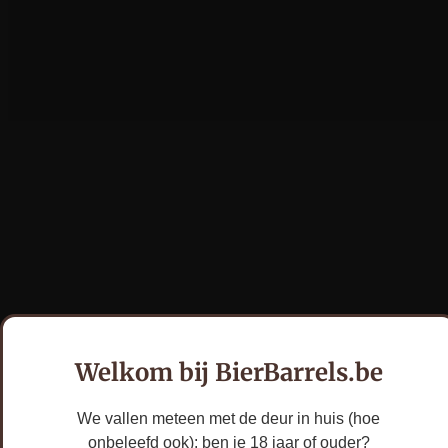
Welkom bij BierBarrels.be
We vallen meteen met de deur in huis (hoe
onbeleefd ook): ben je 18 jaar of ouder?