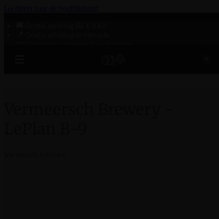
Ga direct naar de hoofdinhoud
🚚 Gratis zending BE €100!
📍 Gratis afhaling in Herzele
📦 Verzonden binnen 2 werkdagen
0
Vermeersch Brewery -
LePlan B-9
Vermouth Infused