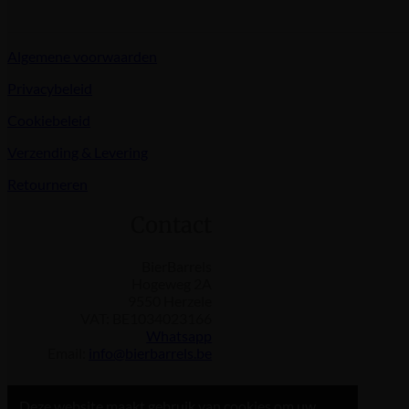
Algemene voorwaarden
Privacybeleid
Cookiebeleid
Verzending & Levering
Retourneren
Contact
BierBarrels
Hogeweg 2A
9550 Herzele
VAT: BE1034023166
Whatsapp
Email:
info@bierbarrels.be
Deze website maakt gebruik van cookies om uw