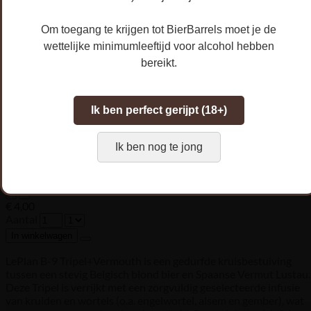
Om toegang te krijgen tot BierBarrels moet je de
wettelijke minimumleeftijd voor alcohol hebben
bereikt.
Ik ben perfect gerijpt (18+)
Ik ben nog te jong
€ 4,00
Aantal
In winkelwagen
LePlan B-9 Tripel+Vermouth is een gedurfde kruisbestuiving
tussen een stevig Belgisch blond bier en Spaanse Vermut Lustau.
Deze Tripel is verrijkt met een zorgvuldig geselecteerde infusie
van kruiden en wortels (o.a. engelwortel, alsem en gember), wat