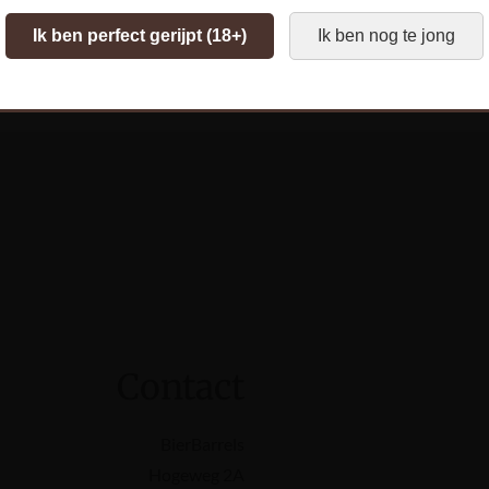
Ik ben perfect gerijpt (18+)
Ik ben nog te jong
Contact
BierBarrels
Hogeweg 2A