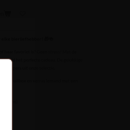
en
elke bierliefhebber! 🎁🍻
 of haar favoriet is? Geen stress! Met de
 je altijd het perfecte cadeau. De gelukkige
te kleppers uit onze selectie.
in je mailbox en verras iemand met een
pam eens)