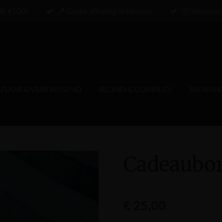
BE €100!
📍 Gratis afhaling in Herzele
📦 Verzond
ZUUR & VERFRISSEND
BLOND & COMPLEX
BIERPA
Cadeaubo
€ 25,00