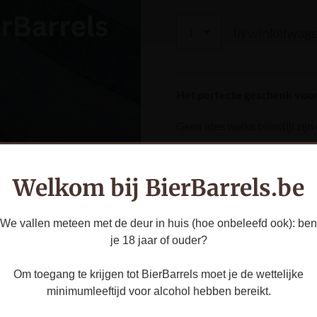
In winkelwag
Het perfecte geschenk voor 
Geen idee welke bierstijl zijn
BierBarrels Cadeaubon
geef
kiest hiermee zélf zijn favorie
Welkom bij BierBarrels.be
Ontvang de bon dezelfde dag 
smaakvol avontuur. Schol!
We vallen meteen met de deur in huis (hoe onbeleefd ook): ben
je 18 jaar of ouder?
(PS: Check zeker en vast je s
Om toegang te krijgen tot BierBarrels moet je de wettelijke
minimumleeftijd voor alcohol hebben bereikt.