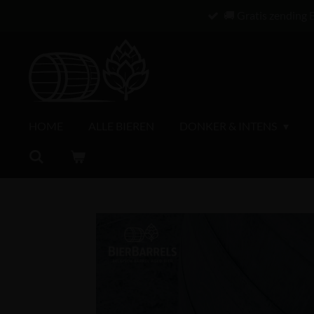
🚚 Gratis zending 
Ga
direct
naar
de
hoofdinhoud
HOME
ALLE BIEREN
DONKER & INTENS